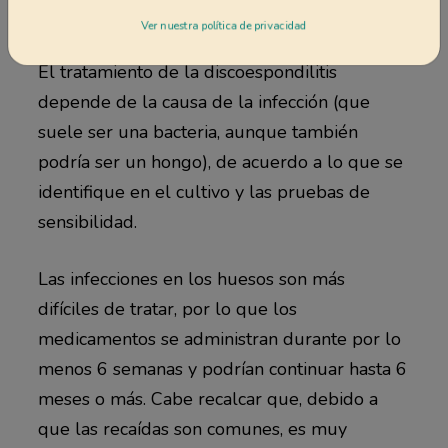
OPCIONES DE TRATAMIENTO
Ver nuestra política de privacidad
El tratamiento de la discoespondilitis
depende de la causa de la infección (que
suele ser una bacteria, aunque también
podría ser un hongo), de acuerdo a lo que se
identifique en el cultivo y las pruebas de
sensibilidad.
Las infecciones en los huesos son más
difíciles de tratar, por lo que los
medicamentos se administran durante por lo
menos 6 semanas y podrían continuar hasta 6
meses o más. Cabe recalcar que, debido a
que las recaídas son comunes, es muy