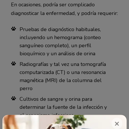
En ocasiones, podría ser complicado
diagnosticar la enfermedad, y podría requerir:
Pruebas de diagnóstico habituales,
incluyendo un hemograma (conteo
sanguíneo completo), un perfil
bioquímico y un análisis de orina
Radiografías y tal vez una tomografía
computarizada (CT) o una resonancia
magnética (MRI) de la columna del
perro
Cultivos de sangre y orina para
determinar la fuente de la infección y
el organismo infeccioso
×
Mielografía para determinar la