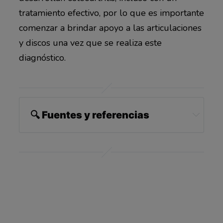
tratamiento efectivo, por lo que es importante
comenzar a brindar apoyo a las articulaciones
y discos una vez que se realiza este
diagnóstico.
🔍 Fuentes y referencias
Pet Health Network, Diskospondylitis in Dogs: Infection 
in the Back
Contrate un seguro para mascotas, Discoespondilitis 
(DS)