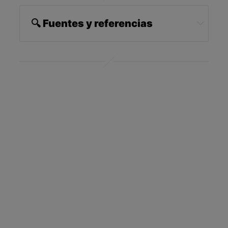
🔍 Fuentes y referencias
1 
Psychology Today April 13, 2016
2,3,4,6 
The Wildest, August 4, 2022
5 
The New York Times April 27, 2016
7,8 
Kuhne, F. et al. Journal of Veterinary 
Behavior, May-June 2014, Vol 9, Iss 3, pp 93-
97
9 
Whole Dog Journal, July 20, 2011