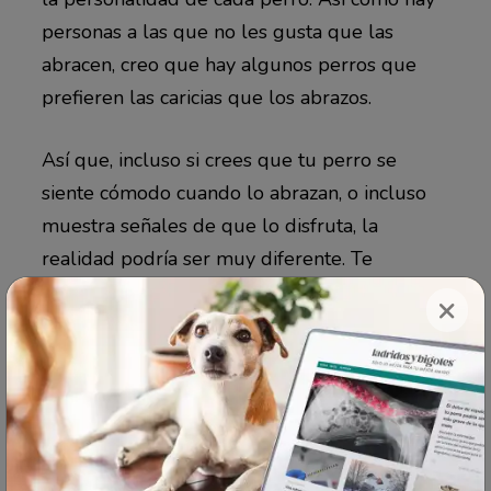
personas a las que no les gusta que las
abracen, creo que hay algunos perros que
prefieren las caricias que los abrazos.
Así que, incluso si crees que tu perro se
siente cómodo cuando lo abrazan, o incluso
muestra señales de que lo disfruta, la
realidad podría ser muy diferente. Te
recomiendo que te tomes el tiempo de
×
observar bien su respuesta a tus abrazos,
incluso los cambios sutiles, y detenerte si
muestra signos de incomodidad. No es una
buena idea abrazar a un perro que no
conoces.