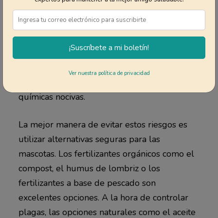
mascota. Muchos productos químicos de
jardinería, incluyendo fertilizantes, pesticidas
y herbicidas, contienen ingredientes que son
¡Suscríbete a mi boletín!
tóxicos para los animales. Si tu mascota
camina sobre el pasto recién tratado y se
Ver nuestra política de privacidad
lame las patas, podría consumir sustancias
químicas nocivas.
La mejor manera de evitar estos riesgos es
utilizar alternativas seguras para las
mascotas. Los fertilizantes orgánicos como el
compost, el humus de lombriz o los
fertilizantes a base de pescado son
excelentes opciones. A la hora de controlar
plagas, las opciones naturales como el aceite