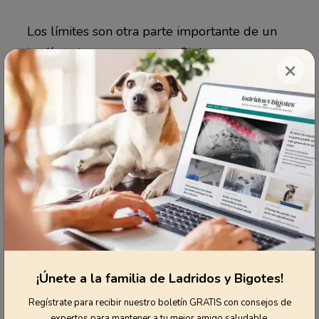
Los límites son otra parte importante de un
jardín apto para mascotas. Si deseas
×
mantener a tu mascota lejos de ciertas áreas,
puedes poner cercas bajas o setos. A algunos
perros les encanta vigilar el patio; puedes
dejar un caminito angosto junto a la cerca
para que exploren sin dañar tus plantas.
OTROS PELIGROS QUE ACECHAN
EN TU JARDÍN
Aunque las plantas son una preocupación
¡Únete a la familia de Ladridos y Bigotes!
importante, existen otros peligros ocultos
Regístrate para recibir nuestro boletín GRATIS con consejos de
que pueden amenazar la salud de tu
expertos para mantener a tu mejor amigo saludable.