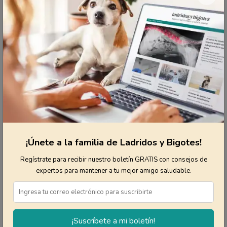
Espárragos al vapor en rodajas
Coles de Bruselas picadas y cocidas al
vapor
Hongos culinarios (los que encuentras
en el supermercado)
Vegetales de hojas verde oscuro
(arúgula, endibia y escarola)
Ejotes
¡Únete a la familia de Ladridos y Bigotes!
Brócoli y germinado del mismo
Regístrate para recibir nuestro boletín GRATIS con consejos de
expertos para mantener a tu mejor amigo saludable.
Asegúrate de seguir las sugerencias
anteriores, dado que no todos los vegetales
son seguros para el consumo animal. Evita
¡Suscríbete a mi boletín!
darle a tu mascota cebolla, cebolletas,