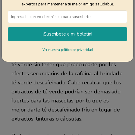
mascotas.
expertos para mantener a tu mejor amigo saludable.
En el caso del té verde, su contenido de
cafeína podría preocupar a los dueños de
¡Suscríbete a mi boletín!
mascotas, ya que podría ser tóxica para ellas.
Pero, la buena noticia es que puedes dejar
Ver nuestra política de privacidad
que tu mascota aproveche los beneficios del
té verde sin tener que preocuparte por los
efectos secundarios de la cafeína, al brindarle
té verde descafeinado. Cabe recalcar que los
extractos de té verde podrían ser demasiado
fuertes para las mascotas, por lo que es
mejor darle té descafeinado frío en lugar de
extractos, tinturas o cápsulas.