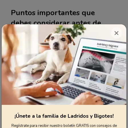
Puntos importantes que
debes considerar antes de
×
darle té verde a tu mascota
En Internet hay mucha información errónea
sobre frutas, vegetales, frutos secos y
semillas saludables. Esto se debe a que los
sitios web han etiquetado todos los riesgos
(como el de comer cantidades excesivas,
sufrir problemas gastrointestinales o
asfixiarse con trozos demasiado grandes o
con los huesos) como "toxicidades", lo cual no
es cierto; sin embargo, esto ha logrado
¡Únete a la familia de Ladridos y Bigotes!
confundir a millones de amantes de las
Regístrate para recibir nuestro boletín GRATIS con consejos de