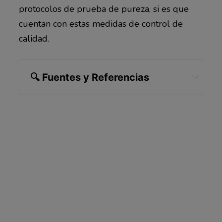
protocolos de prueba de pureza, si es que
cuentan con estas medidas de control de
calidad.
🔍
 Fuentes y Referencias
Chin Med. 2010; 5: 13, Abstract
Int J Mol Sci. 2020 Mar; 21(5): 1744, Abstract
Beverages 2017, 3(1), 6, Abstract
Eco Cha, September 7, 2021
NIH, “Green Tea”
Journal of Functional Foods Volume 5, Issue 4, 
October 2013, Pages 1529-1541, Abstract
Food and Chemical Toxicology. Volume 46, 
Issue 4, April 2008, Pages 1271-1278
Nutrients. 2012 Nov; 4(11): 1679–1691, 
Discussion
British Journal of Nutrition, Volume 99 (Issue 
6), June 1, 2008, Discussion
BMC Veterinary Research volume 16, Article 