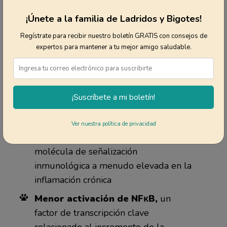
antiinflamatorios en estudios con perros.
Tomar suplementos con este extracto dio
¡Únete a la familia de Ladridos y Bigotes!
como resultado lo siguiente:
Regístrate para recibir nuestro boletín GRATIS con consejos de
expertos para mantener a tu mejor amigo saludable.
Menores niveles de citocinas
inflamatorias,
como el interferón
gamma (IFN-γ) y el factor de necrosis
¡Suscríbete a mi boletín!
tumoral alfa (TNF-α)
Niveles más bajos de
Ver nuestra política de privacidad
interleucina-10 (IL-10),
una
molécula de señalización
inmunológica a menudo elevada en la
inflamación crónica
Menor activación de NFκB,
un
factor de transcripción clave
relacionado al incremento de la