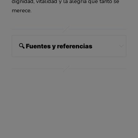
dignidad, vitalidad y la alegría que tanto se
merece.
🔍 Fuentes y referencias
1 
Cleveland Clinic, July 31, 2025
2 
Animal Wellness Magazine, July 4, 2025
3 
Journal of Veterinary Behavior Volume 51, 
May 2022, Pages 8-15
4,5 
Veterinary Medicine and Science, Volume 
10, Issue 5, September 2024, e1556
6 
Front. Vet. Sci., 22 January 2025, Sec. 
Veterinary Pharmacology and Toxicology, 
Volume 11 – 2024