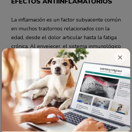
EFECTOS ANTIINFLAMATORIOS
La inflamación es un factor subyacente común
en muchos trastornos relacionados con la
edad, desde el dolor articular hasta la fatiga
crónica. Al envejecer, el sistema inmunológico
×
también empieza a funcionar con menos
eficacia, un proceso conocido como
inmunosenescencia. Esto podría causar
inflamación crónica de baja intensidad, una
mayor tendencia a enfermarse y una
recuperación más lenta tras una lesión.
El estudio mostró que la ashwagandha tiene
potentes efectos inmunomoduladores y