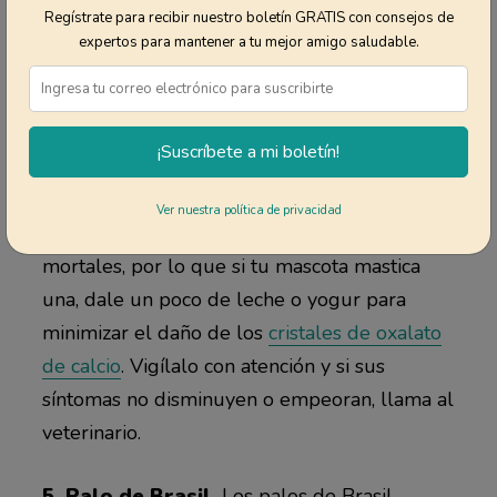
insolubles. Si tu mascota mastica una de
Regístrate para recibir nuestro boletín GRATIS con consejos de
ellas, podría experimentar un severo dolor en
expertos para mantener a tu mejor amigo saludable.
la boca. Los síntomas de un perro o gato que
se come alguna de estas plantas incluyen
babear, lamer las patas, inflamación del
¡Suscríbete a mi boletín!
hocico o labios, y en ocasiones, vómitos.
Ver nuestra política de privacidad
Por suerte, estas plantas no se consideran
mortales, por lo que si tu mascota mastica
una, dale un poco de leche o yogur para
minimizar el daño de los
cristales de oxalato
de calcio
. Vigílalo con atención y si sus
síntomas no disminuyen o empeoran, llama al
veterinario.
5. Palo de Brasil.
Los palos de Brasil