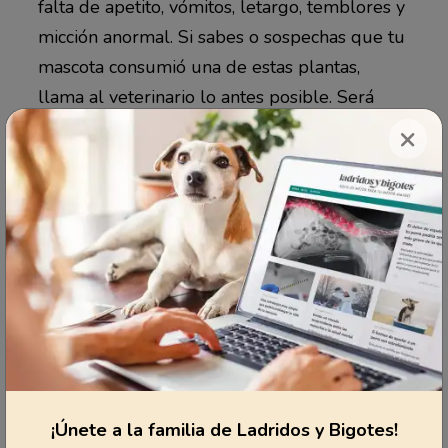
falta de apetito, vómitos, letargo, temblores y
micción anormal. Si sabes o sospechas que tu
mascota consumió una de estas plantas,
llama al veterinario lo antes posible. Será
necesario realizarle un análisis de sangre y
×
darle líquidos por vía intravenosa (IV).
4. Plantas de la familia Araceae.
Que
incluyen filodendros, potus, lirios de la paz,
lirios de cala, dieffenbachias, singonios,
lenguas de suegra, filodendros trepadores,
hiedras del diablo, chefleras, y colocasias.
Se trata de plantas comunes para interiores
que contienen cristales de oxalato de calcio
¡Únete a la familia de Ladridos y Bigotes!