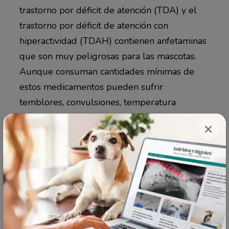
trastorno por déficit de atención (TDA) y el
trastorno por déficit de atención con
hiperactividad (TDAH) contienen anfetaminas
que son muy peligrosas para las mascotas.
Aunque consuman cantidades mínimas de
estos medicamentos pueden sufrir
temblores, convulsiones, temperatura
corporal elevada y problemas cardíacos que
×
podrían causar la muerte. Las marcas más
comunes son: Concerta, Adderall y Ritalin.
5. Benzodiazepinas y somníferos.
Las
benzodiazepinas y los somníferos de marcas
como Xanax, Klonopin, Ambien y Lunesta
están diseñados para reducir la ansiedad y