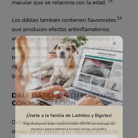
18
macular que se relaciona con la edad.
19
Los dátiles también contienen flavonoides,
×
que producen efectos antiinflamatorios,
antibacterianos, antivirales, antialérgicos y
20
antineoplásicos.
Otro estudio analizó el
perfil nutricional del dátil de Níger y
descubrió que aumentan la longevidad
21
gracias a su alto contenido de alcaloides.
DALE DÁTILES A TU MASCOTA
CON MODERACIÓN
¡Únete a la familia de Ladridos y Bigotes!
Debido a su alto contenido de azúcar, solo
Regístrate para recibir nuestro boletín GRATIS con consejos de
debes darle dátiles a tu mascota de vez en
expertos para mantener a tu mejor amigo saludable.