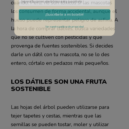
cuando. Pero, no son tóxicos si las mascotas
los consumen de forma accidental, aunque el
hueso puede representar peligro de asfixia. A
¡Suscríbete a mi boletín!
la hora de comprar dátiles, busca variedades
que no se cultiven con pesticidas y que
Ver nuestra política de privacidad
provenga de fuentes sostenibles. Si decides
darle un dátil con tu mascota, no se lo des
entero, córtalo en pedazos más pequeños.
LOS DÁTILES SON UNA FRUTA
SOSTENIBLE
Las hojas del árbol pueden utilizarse para
tejer tapetes y cestas, mientras que las
semillas se pueden tostar, moler y utilizar