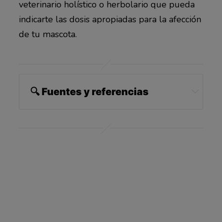
veterinario holístico o herbolario que pueda
indicarte las dosis apropiadas para la afección
de tu mascota.
🔍 Fuentes y referencias
1 
PetfoodIndustry.com, November 11, 2014
2 
AllAboutFeed.net, May 28, 2014
3 
DogsNaturally December 13, 2021