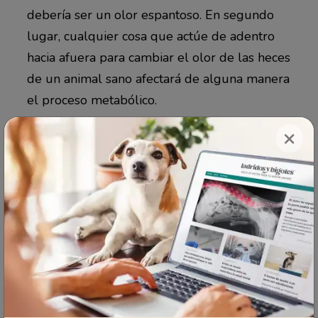
debería ser un olor espantoso. En segundo
lugar, cualquier cosa que actúe de adentro
hacia afuera para cambiar el olor de las heces
de un animal sano afectará de alguna manera
el proceso metabólico.
×
Es mejor averiguar por qué las heces de tu
mascota tienen ese olor tan desagradable.
Por lo regular, esto se debe a una
alimentación a base de ingredientes que no
son adecuados para su especie.
Además, el extracto de yuca contiene
saponinas, que son antinutrientes que
interfieren con la absorción de nutrientes