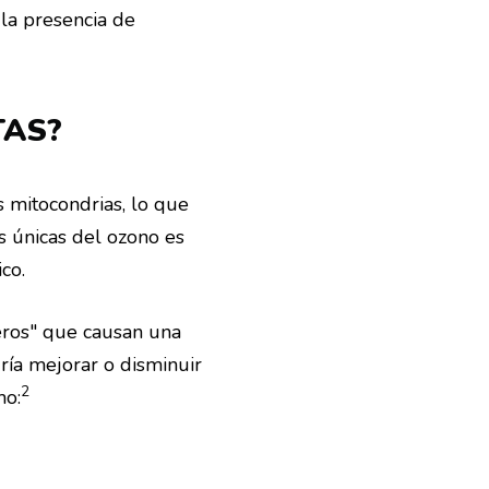
 la presencia de
TAS?
s mitocondrias, lo que
 únicas del ozono es
co.
jeros" que causan una
ría mejorar o disminuir
2
mo: