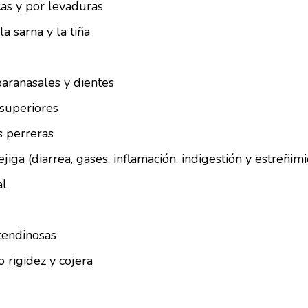
cas y por levaduras
la sarna y la tiña
paranasales y dientes
 superiores
s perreras
jiga (diarrea, gases, inflamación, indigestión y estreñim
al
 tendinosas
rigidez y cojera