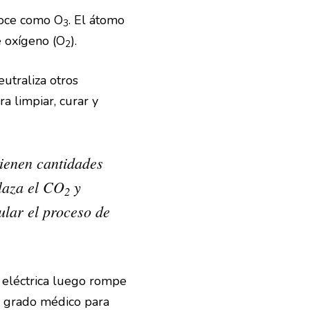
noce como O
. El átomo
3
e oxígeno (O
).
2
utraliza otros
a limpiar, curar y
tienen cantidades
plaza el CO
y
2
mular el proceso de
a eléctrica luego rompe
e grado médico para