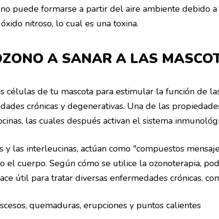
 no puede formarse a partir del aire ambiente debido a
óxido nitroso, lo cual es una toxina.
¡Únete a la familia de Ladridos y Bigotes!
Regístrate para recibir nuestro boletín GRATIS con consejos de
OZONO A SANAR A LAS MASCO
expertos para mantener a tu mejor amigo saludable.
s células de tu mascota para estimular la función de la
ades crónicas y degenerativas. Una de las propiedades
¡Suscríbete a mi boletín!
ocinas, las cuales después activan el sistema inmunológi
Ver nuestra política de privacidad
nes y las interleucinas, actúan como "compuestos mensa
o el cuerpo. Según cómo se utilice la ozonoterapia, pod
ace útil para tratar diversas enfermedades crónicas, co
abscesos, quemaduras, erupciones y puntos calientes