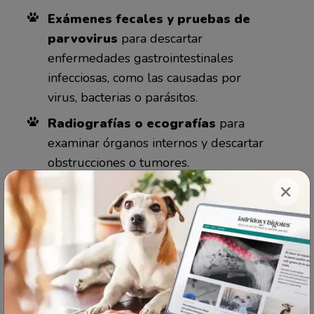
Exámenes fecales y pruebas de
parvovirus
para descartar
enfermedades gastrointestinales
infecciosas, como las causadas por
virus, bacterias o parásitos.
Radiografías o ecografías
para
examinar órganos internos y descartar
obstrucciones o tumores.
×
Paneles de orina y bioquímica
para evaluar la función renal, los
niveles de proteínas y los electrolitos,
así como para descartar otras causas
como la enfermedad de Addison
(hipoadrenocorticismo).