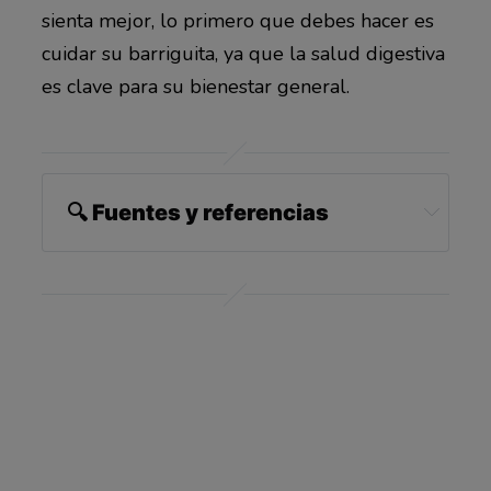
sienta mejor, lo primero que debes hacer es
cuidar su barriguita, ya que la salud digestiva
es clave para su bienestar general.
🔍 Fuentes y referencias
1,3,5,6 
Four Leaf Rover, December 14, 2022
2,4,7 
Steveston Veterinary Hospital, 
Hemorrhagic Gastroenteritis (HGE) in Dogs
8 
WikiHow, June 4, 2025