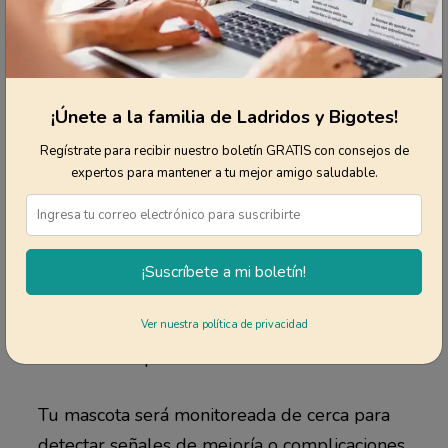
CÓMO TRATAR LA GEH Y CUIDAR
A TU MASCOTA DURANTE SU
RECUPERACIÓN
¡Únete a la familia de Ladridos y Bigotes!
Tras el diagnóstico, el veterinario
Regístrate para recibir nuestro boletín GRATIS con consejos de
expertos para mantener a tu mejor amigo saludable.
recomendará un tratamiento inmediato junto
con una terapia intravenosa intensiva. El
veterinario te recomendará que tu mascota
permanezca hospitalizada durante al menos
¡Suscríbete a mi boletín!
24 o 48 horas para supervisarla y asegurarse
del correcto suministro de líquidos
Ver nuestra política de privacidad
intravenosos para evitar la deshidratación.
Tu mascota será monitoreada de cerca para
detectar señales de mejoría o complicaciones.