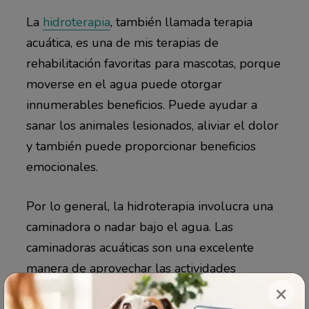
La
hidroterapia
, también llamada terapia
acuática, es una de mis terapias de
rehabilitación favoritas para mascotas, porque
moverse en el agua puede otorgar
innumerables beneficios. Puede ayudar a
sanar los animales lesionados, aliviar el dolor
y también puede proporcionar beneficios
emocionales.
Por lo general, la hidroterapia involucra una
caminadora o nadar bajo el agua. Las
caminadoras acuáticas son una excelente
manera de aprovechar las actividades
×
funcionales y naturales de tu mascota, como