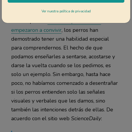
forma distinta ante ellas.
Ver nuestra política de privacidad
Desde que los
humanos y los cánidos
empezaron a convivir
, los perros han
demostrado tener una habilidad especial
para comprendernos. El hecho de que
podamos enseñarles a sentarse, acostarse y
darse la vuelta cuando se los pedimos, es
solo un ejemplo. Sin embargo, hasta hace
poco, no habíamos comenzado a desentrañar
si los perros entienden solo las señales
visuales y verbales que les damos, sino
también las intenciones detrás de ellas. De
acuerdo con el sitio web
ScienceDaily
: