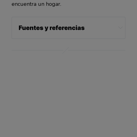
encuentra un hogar.
Fuentes y referencias
PLOS One October 5, 2022
Scimex October 6, 2022
Science Alert October 6, 2022
AERA Open June 12, 2019 Volume: 5 issue: 2
Academic Emergency Medicine April 7, 2020
Johns Hopkins Medicine, The Friend Who
Keeps You Young