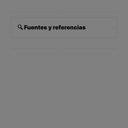
🔍
Fuentes y referencias
University at Buffalo July 13, 2022
Journal of Comparative Psychology, 136(2),
121–139
Scientific Reports volume 11, Article number:
2761 (2021)
Current Biology November 23, 2016
Anim Cogn (2014) 17: 237
University at Buffalo July 13, 2022