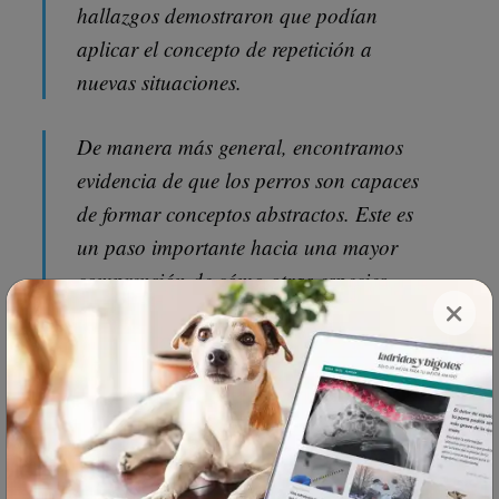
hallazgos demostraron que podían
aplicar el concepto de repetición a
nuevas situaciones.
De manera más general, encontramos
evidencia de que los perros son capaces
de formar conceptos abstractos. Este es
un paso importante hacia una mayor
comprensión de cómo otras especies
×
forman conceptos abstractos".
TAMBIÉN ES POSIBLE QUE LOS
PERROS SEAN CONSCIENTES DE
SÍ MISMOS