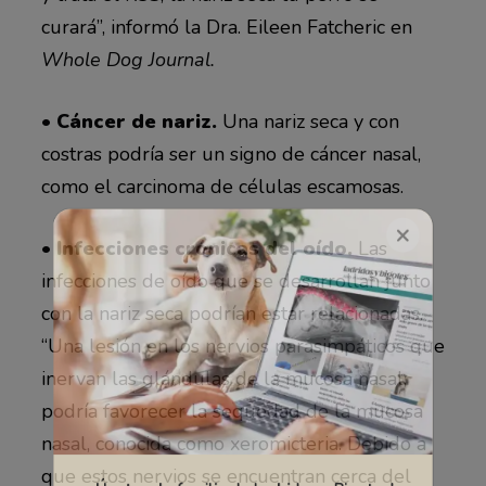
curará”, informó la Dra. Eileen Fatcheric en
Whole Dog Journal.
• Cáncer de nariz.
Una nariz seca y con
costras podría ser un signo de cáncer nasal,
×
como el carcinoma de células escamosas.
• Infecciones crónicas del oído.
Las
infecciones de oído que se desarrollan junto
con la nariz seca podrían estar relacionadas.
“Una lesión en los nervios parasimpáticos que
inervan las glándulas de la mucosa nasal,
podría favorecer la sequedad de la mucosa
nasal, conocida como xeromicteria. Debido a
que estos nervios se encuentran cerca del