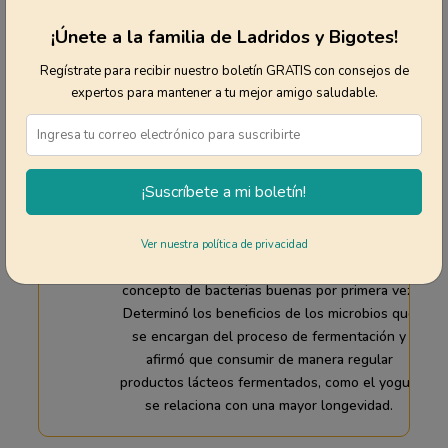
¡Únete a la familia de Ladridos y Bigotes!
Regístrate para recibir nuestro boletín GRATIS con consejos de
expertos para mantener a tu mejor amigo saludable.
¡Suscríbete a mi boletín!
En 1907, Elie Metchnikoff, científico ruso y
Ver nuestra política de privacidad
ganador de un Premio Nobel, introdujo el
concepto de bacterias buenas por primera vez.
Determinó los beneficios de los microbios que
se encargan del proceso de fermentación y
afirmó que consumir de manera regular
productos lácteos fermentados, como el yogur,
se relaciona con una mayor longevidad.