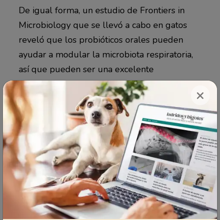
De igual forma, un estudio de Frontiers in
Microbiology que se llevó a cabo en gatos
reveló que los probióticos orales pueden
ayudar a modular la microbiota respiratoria,
así que pueden ser una excelente
herramienta para combatir la disbiosis que se
×
desarrolla debido a enfermedades
inflamatorias de las vías respiratorias como el
asma felina.
Dato curioso sobre los
probióticos