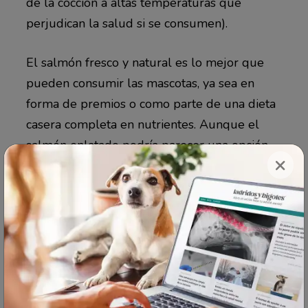
de la cocción a altas temperaturas que
perjudican la salud si se consumen).
El salmón fresco y natural es lo mejor que
pueden consumir las mascotas, ya sea en
forma de premios o como parte de una dieta
casera completa en nutrientes. Aunque el
salmón enlatado podría parecer una opción
×
conveniente, la mayoría de las marcas a
menudo contienen cantidades muy altas de
sodio, algo que no es seguro para los felinos.
El salmón ahumado también genera muchos
problemas, ya que a menudo se somete a un
curado con sal y, además, tiene niveles
demasiado altos de nitrato de sodio. Procura