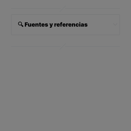
🔍 Fuentes y referencias
Science Alert, February 12, 2023
1 
Lehoczki, F. et al. Communications Biology 
volume 6, Article number: 129 (2023)
2,3 
ELTE News Release, February 6, 2023