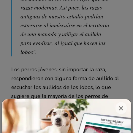
razas modernas. Así pues, las razas
antiguas de nuestro estudio podrían
estresarse al inmiscuirse en el territorio
de una manada y utilizar el aullido
para evadirse, al igual que hacen los
lobos".
Los perros jóvenes, sin importar la raza,
respondieron con alguna forma de aullido al
escuchar los aullidos de los lobos, lo que
sugiere que la mayoría de los perros de
todas las razas son capaces de hacerlo. Pero
×
cuanto más emparentado estaba un perro
adulto con un lobo, más probable era que
aullara en respuesta a un aullido de lobo.