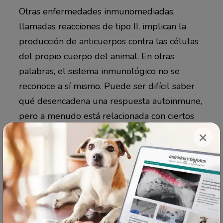
Otras enfermedades inmunomediadas,
llamadas reacciones de tipo II, implican la
producción de anticuerpos contra las células
del propio cuerpo del animal. En otras
palabras, el sistema inmunológico no se
reconoce a sí mismo. Puede ser difícil saber
qué desencadena una respuesta autoinmune,
pero a menudo está relacionada con ciertos
medicamentos o vacunas, así como con
×
toxinas ambientales.
Dos de las enfermedades autoinmunes de
tipo II más comunes son la
anemia hemolítica
autoinmune
(AIHA) y trombocitopenia
autoinmune. La miastenia grave es otra