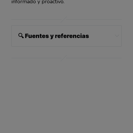
informado y proactivo.
🔍 Fuentes y referencias
1,3 
Cats.com, March 3, 2024
2,4 
Hepper Blog, April 14, 2025
5,6,7 
Pet Health Love, June 14, 2024